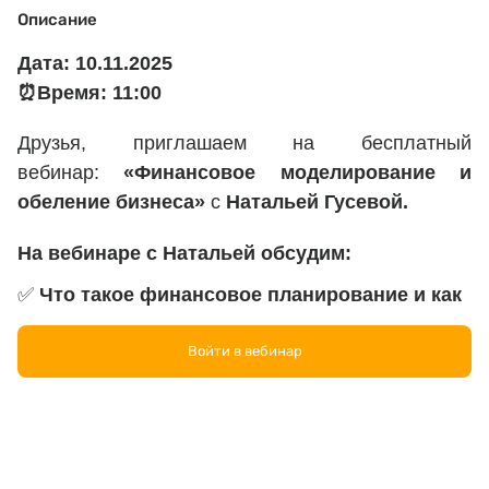
Описание
Дата: 10.11.2025
⏰Время: 11:00
Друзья, приглашаем на бесплатный
вебинар:
«
Финансовое моделирование и
обеление бизнеса
»
с
Натальей Гусевой.
На вебинаре с Натальей обсудим
:
✅
Что такое финансовое планирование и как
оно работает? Связь планирования и
моделирования
Войти в вебинар
Разница между планом, бюджетом и прогнозом
;
✅
Как правильно составлять план на год
Источники данных и примеры отчетов
;