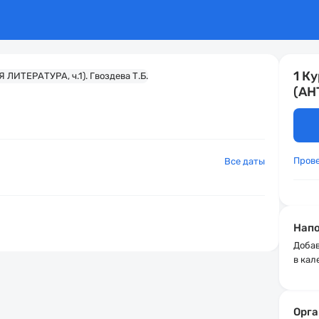
1 К
(АН
Пров
Все даты
Напо
Добав
в кал
Орга