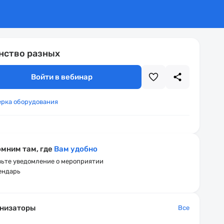
нство разных
Войти в вебинар
ерка оборудования
мним там, где
Вам удобно
ьте уведомление о мероприятии
ендарь
низаторы
Все