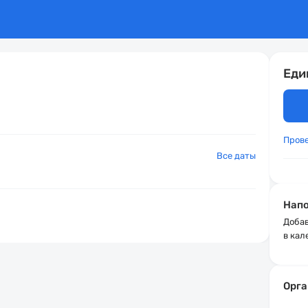
Еди
Пров
Все даты
Напо
Добав
в кал
Орга