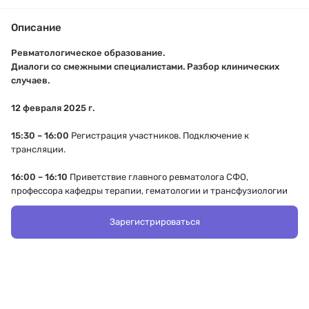
Описание
Ревматологическое образование.
Диалоги со смежными специалистами. Разбор клинических
случаев.
12 февраля 2025 г.
15:30 – 16:00
Регистрация участников. Подключение к
трансляции.
16:00 – 16:10
Приветствие главного ревматолога СФО,
профессора кафедры терапии, гематологии и трансфузиологии
ФПК и ППВ ФГБОУ ВО НГМУ МЗ РФ, д.м.н. Зоновой Елены
Владимировны, начальника отделения патологии позвоночника
Зарегистрироваться
Новосибирского НИИТО им Я.Л.Цивьяна д.м.н., Рериха Виктора
Викторовича
16:10-16:30
«Обзор современных подходов к лечению боли при
остеоартрите коленного сустава»
Лектор
Зонова Елена Владимировна
, д.м.н., профессор кафедры