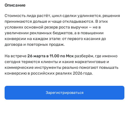
Описание
Стоимость лида растёт, цикл сделки удлиняется, решения
принимаются дольше и чаще откладываются. В этих
условиях основной резерв роста выручки — не в
увеличении рекламных бюджетов, а в повышении
конверсии на каждом этапе: от первого касания до
договора и повторных продаж.
На встрече
26 марта в 11.00 по Мск
разберём, где именно
сегодня теряются клиенты и какие маркетинговые и
коммерческие инструменты реально помогают повышать
конверсию в российских реалиях 2026 года.
Это практическая встреча для директоров по маркетингу и
продажам, которым важно не количество лидов, а рост
Зарегистрироваться
выручки и эффективности воронки.
В программе
1. Где теряются ваши клиенты: честный разбор воронки
продаж от лида до договора