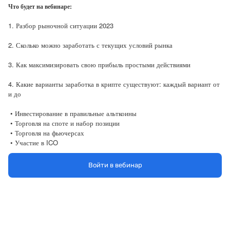
Что будет на вебинаре:
1. Разбор рыночной ситуации 2023
2. Сколько можно заработать с текущих условий рынка
3. Как максимизировать свою прибыль простыми действиями
4. Какие варианты заработка в крипте существуют: каждый вариант от
и до
• Инвестирование в правильные альткоины
• Торговля на споте и набор позиции
• Торговля на фьючерсах
• Участие в ICO
• Стейкинг и фарминг
• AirDrop, TestNet, Node
Войти в вебинар
5. Открытие продаж на GET IN CRYPTO PRO по самым выгодным
условиям для участников вебинара.