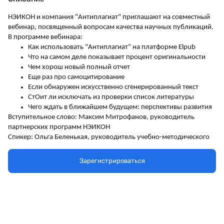
НЭИКОН и компания "Антиплагиат" приглашают на совместный
вебинар, посвященный вопросам качества научных публикаций.
В программе вебинара:
Как использовать "Антиплагиат" на платформе
Elpub
Что на самом деле показывает процент оригинальности
Чем хорош новый полный отчет
Еще раз про самоцитирование
Если обнаружен искусственно сгенерированный текст
СтОит ли исключать из проверки список литературы
Чего ждать в ближайшем будущем: перспективы развития
Вступительное слово: Максим Митрофанов, руководитель
партнерских программ НЭИКОН
Спикер: Ольга Беленькая, руководитель учебно-методического
центра компании Антиплагиат
Ответы на вопросы: Алексей Скалабан, эксперт НЭИКОН
Зарегистрироваться
Вопрос по использованию "Антиплагиат" для проверки научных
статей можно направить через
форму
.