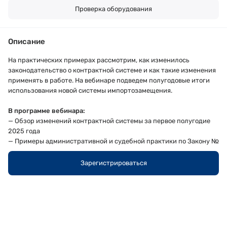
Проверка оборудования
Описание
На практических примерах рассмотрим, как изменилось
законодательство о контрактной системе и как такие изменения
применять в работе. На вебинаре подведем полугодовые итоги
использования новой системы импортозамещения.
В программе вебинара:
—
Обзор изменений контрактной системы за первое полугодие
2025 года
—
Примеры административной и судебной практики по Закону №
44-ФЗ
—
Применение национального режима: подводим итоги за первое
Зарегистрироваться
полугодие 2025 года
Спикер:
Елена Панова
— эксперт-консультант в сфере государственных
закупок, преподаватель-практик с опытом в госзакупках более 17
лет.