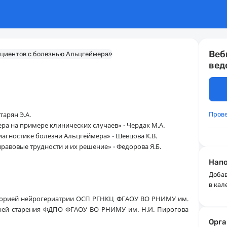
Веб
вед
тарян Э.А.
Пров
ера на примере клинических случаев» - Чердак М.А.
иагностике болезни Альцгеймера» - Шевцова К.В.
правовые трудности и их решение» - Федорова Я.Б.
Напо
Добав
в кал
аторией нейрогериатрии ОСП РГНКЦ ФГАОУ ВО РНИМУ им.
зней старения ФДПО ФГАОУ ВО РНИМУ им. Н.И. Пирогова
Орга