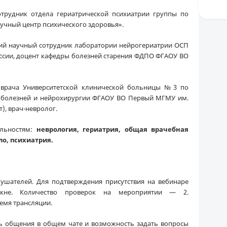
отрудник отдела гериатрической психиатрии группы по
учный центр психического здоровья».
арший научный сотрудник лаборатории нейрогериатрии ОСП
ссии, доцент кафедры болезней старения ФДПО ФГАОУ ВО
 врача Университетской клинической больницы №3 по
х болезней и нейрохирургии ФГАОУ ВО Первый МГМУ им.
), врач-невролог.
альностям:
неврология, гериатрия, общая врачебная
ло, психиатрия.
лушателей. Для подтверждения присутствия на вебинаре
кне. Количество проверок на мероприятии — 2.
емя трансляции.
ь общения в общем чате и возможность задать вопросы