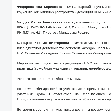
Федорова Яна Борисовна
- к.м.н., старший научный с
изучению когнитивных расстройств и деменции ФГБНУ «На
Чердак Мария Алексеевна
- к.м.н., врач-невролог, ст
РГНКЦ ФГАОУ ВО РНИМУ им. Н.И. Пирогова Минздрава Ро
РНИМУ им. Н.И. Пирогова Минздрава России.
Шевцова Ксения Викторовна
- заместитель главного
внебюджетной деятельности, ассистент кафедры нервны
И.М. Сеченова Минздрава России (Сеченовский Университет
Мероприятие подано на аккредитацию НМО по специ
практика (семейная медицина), терапия, лечебное де
Условия соответствия требованиям НМО:
Во время вебинара ведётся учёт времени присутствия с
участники должны отметиться на всплывающем о
Продолжительность участия в вебинаре 90 минут за все вр
Во время мероприятия участникам доступны возможност