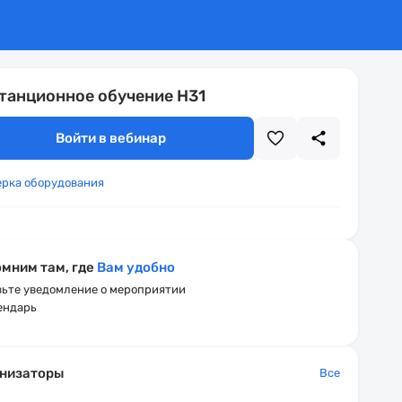
танционное обучение Н31
Войти в вебинар
ерка оборудования
мним там, где
Вам удобно
ьте уведомление о мероприятии
ендарь
низаторы
Все