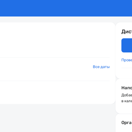
Дис
Пров
Все даты
Напо
Добав
в кал
Орга