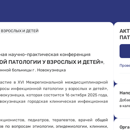
АК
ПАТ
ная научно-практическая конференция
Й ПАТОЛОГИИ У ВЗРОСЛЫХ И ДЕТЕЙ»
,
Пров
нной больницы г . Новокузнецка
частие в XVI Межрегиональной междисциплинарной
росы инфекционной патологии у взрослых и детей»,
Напо
окузнецка, которая состоится 16 октября 2025 года,
Добав
«Новокузнецкая городская клиническая инфекционная
в кал
кционистов, педиатров, терапевтов, врачей
общей
ов по вопросам этиологии, эпидемиологии, клиники,
Орга