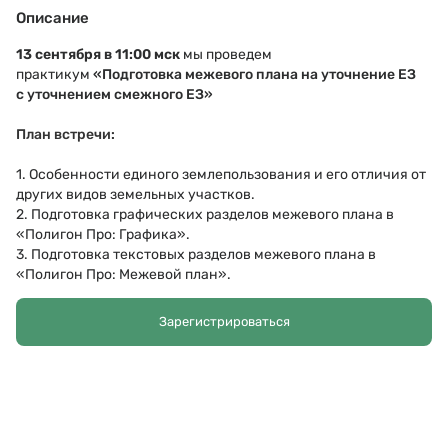
Описание
13 сентября в 11:00 мск
мы проведем
практикум
«
Подготовка межевого плана на уточнение ЕЗ
с уточнением смежного ЕЗ
»
План встречи:
1.
Особенности единого землепользования и его отличия от
других видов земельных участков
.
2.
Подготовка графических разделов межевого плана в
«Полигон Про: Графика»
.
3.
Подготовка текстовых разделов межевого плана в
«Полигон Про: Межевой план»
.
4.
Ответы на вопросы
.
Зарегистрироваться
Спикер:
Сергей Вершинин –
старший специалист отдела
технической поддержки «Полигон».
Участие – бесплатно.