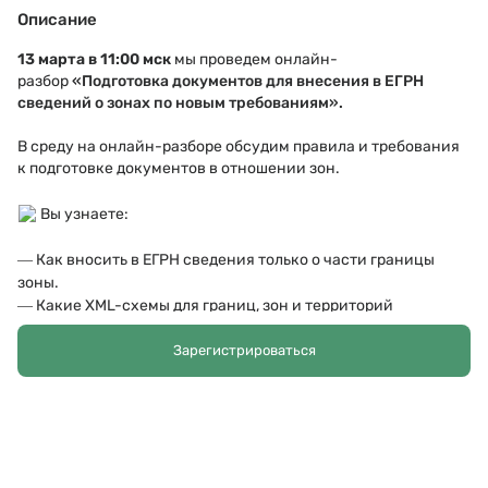
Описание
13 марта в 11:00 мск
мы проведем онлайн-
разбо
р
«
Подготовка документов для внесения в ЕГРН
сведений о зонах по новым требованиям
».
В среду на онлайн-разборе обсудим правила и требования
к подготовке документов в отношении зон.
Вы узнаете:
― Как вносить в ЕГРН сведения только о части границы
зоны.
― Какие XML-схемы для границ, зон и территорий
актуальны с 1 марта 2024 г.
― Нужна ли лицензия Росреестра для осуществления
Зарегистрироваться
геодезической и картографической деятельности.
Программа встречи:
1.
Требования законодательства к внесению информации о
зонах в ЕГРН.