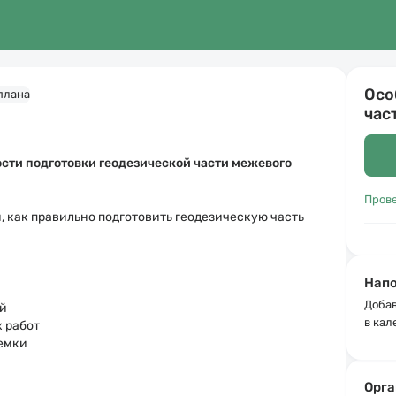
Осо
час
сти подготовки геодезической части
межевого
Пров
, как правильно подготовить геодезическую часть
Напо
Добав
ий
в кал
 работ
ъемки
Орга