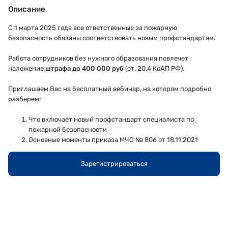
Описание
С 1 марта 2025 года все ответственные за пожарную
безопасность обязаны соответствовать новым профстандартам.
Работа сотрудников без нужного образования повлечет
наложение
штрафа до 400 000 руб
(ст. 20.4 КоАП РФ).
Приглашаем Вас на бесплатный вебинар, на котором подробно
разберем:
Что включает новый профстандарт специалиста по
пожарной безопасности
Основные моменты приказа МЧС № 806 от 18.11.2021
Как избежать штрафов за нарушение требований
пожарной безопасности
Зарегистрироваться
Где и как обучать ответственных сотрудников
Спикер:
Юлия Шитова — более 10 лет работает в
образовательной сфере, следит за изменениями в
законодательстве и объясняет его просто и понятно
Дата:
30 января 2025 г. в 11:00 мск.