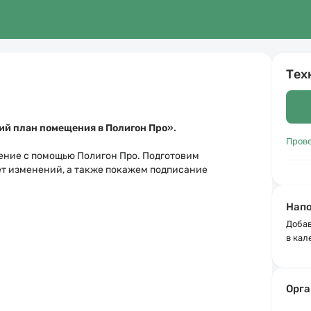
Тех
ий план помещения в Полигон Про
».
Пров
щение с помощью Полигон Про. Подготовим
ет изменений, а также покажем подписание
Напо
Добав
в кал
Орга