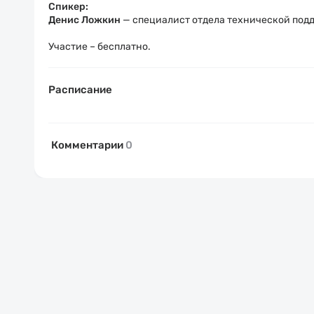
Спикер:
Денис Ложкин
— с
пециалист отдела технической под
Участие – бесплатно.
Расписание
Комментарии
0