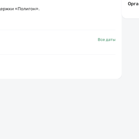
Орга
держки «Полигон»
.
Все даты