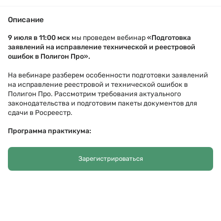
Описание
9 июля в
11:00 мск
мы проведем вебинар
«
Подготовка
заявлений на исправление технической и реестровой
ошибок в Полигон Про
».
На вебинаре разберем особенности подготовки заявлений 
на исправление реестровой и технической ошибок в 
Полигон Про. Рассмотрим требования актуального 
законодательства и подготовим пакеты документов для 
сдачи в Росреестр.
Программа практикума:
Понятия технической и реестровой ошибки;
Подготовка межевого плана на исправление
Зарегистрироваться
реестровой ошибки
;
Подготовка заявлений на исправление технической и
реестровой ошибок
в сведениях ЕГРН;
Ответы на вопросы.
Спикер: