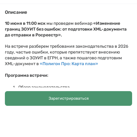
Описание
10 июня в
11:00 мск
мы проведем вебинар
«
Изменение
границ ЗОУИТ без ошибок: от подготовки XML-документа
до отправки в Росреестр
».
На встрече разберем требования законодательства в 2026
году, частые ошибки, которые препятствуют внесению
сведений о ЗОУИТ в ЕГРН, а также пошагово подготовим
XML-документ в
«
Полигон Про: Карта план
»
Программа встречи:
Обзор законодательства
Проблемы учета ЗОУИТ в реестре границ ЕГРН
Зарегистрироваться
Подготовка и отправка XML-документов в
Полигон
Про
для установления или изменения границы ЗОУИТ
Ответы на вопросы
Спикер:
– специалист отдела технической
Иван Яшенин