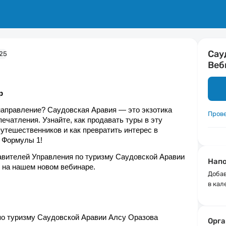
Сау
Веб
р
направление? Саудовская Аравия — это экзотика 
Пров
чатления. Узнайте, как продавать туры в эту 
утешественников и как превратить интерес в 
и Формулы 1!
вителей Управления по туризму Саудовской Аравии 
Напо
— на нашем новом вебинаре.
Добав
в кал
 по туризму Саудовской Аравии Алсу Оразова 
Орга