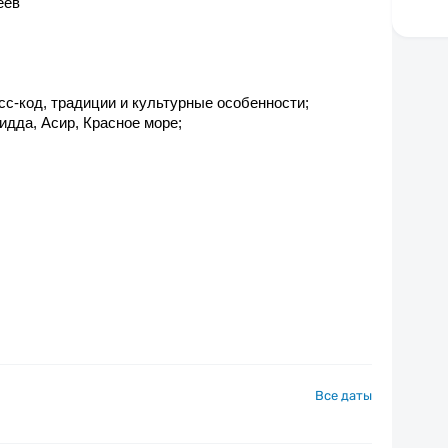
еев
сс-код, традиции и культурные особенности;
идда, Асир, Красное море;
Все даты