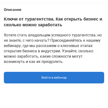
Описание
Ключи от турагентства. Как открыть бизнес и
сколько можно заработать
Хотите стать владельцем успешного турагентства, но
не знаете, с чего начать? Присоединяйтесь к нашему
вебинару, где мы расскажем о ключевых этапах
открытия бизнеса в индустрии. Узнайте, сколько
можно заработать, какие сложности могут
возникнуть и как их преодолеть.
Когда: 19 декабря в 11:00
(МСК)
Спикер
: Мария Пантелеева — эксперт по туризму с
Войти в вебинар
опытом более 15 лет работы в Travel, в проектах
«Слетать.ру» — с 2020 года. Спикер конференций на тему
франчайзинга и турбизнеса.
Что прозвучит на вебинаре:
Как растет рынок туризма и каковы его перспективы;