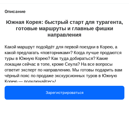
Описание
Южная Корея: быстрый старт для турагента,
готовые маршруты и главные фишки
направления
Какой маршрут подойдёт для первой поездки в Корею, а 
какой предлагать «повторникам»? Когда лучше продаются 
туры в Южную Корею? Как туда добираться? Какие 
локации сейчас в топе, кроме Сеула? На все вопросы 
ответит эксперт по направлению. Мы готовы подарить вам 
чёрный пояс по продаже экскурсионных туров в Южную 
Корею — подключайтесь!
Спикер:
Данила Олегович Дроздов - эксперт по
Зарегистрироваться
направлению Республика Корея
Когда: 
23.10.2025. Начало в 11:00 (мск)
О чём будем говорить на встрече:
Южная Корея во всей красе: особенности 