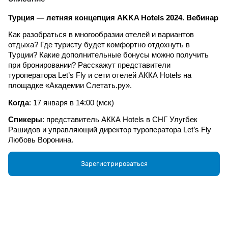
Турция — летняя концепция AKKA Hotels 2024. Вебинар
Как разобраться в многообразии отелей и вариантов 
отдыха? Где туристу будет комфортно отдохнуть в 
Турции? Какие дополнительные бонусы можно получить 
при бронировании? Расскажут представители 
туроператора Let’s Fly и сети отелей АККА Hotels на 
площадке «Академии Слетать.ру».
Когда
: 17 января в 14:00 (мск)
Спикеры
: представитель АККА Hotels в СНГ Улугбек 
Рашидов и управляющий директор туроператора Let’s Fly 
Любовь Воронина.
Что прозвучит на вебинаре:
Зарегистрироваться
— новые категории номеров в АККА Antedon после 
реновации;
— летняя концепция отелей АККА в Кемере;
— отели АККА Lush, AKKA Suites в Стамбуле;