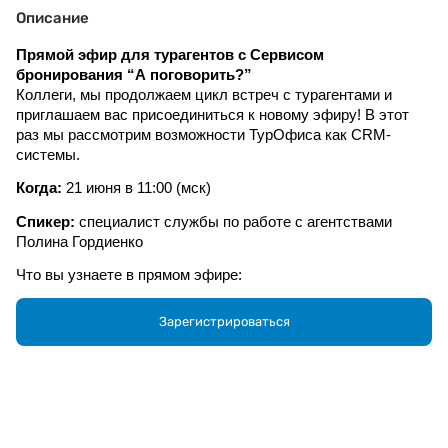
Описание
Прямой эфир для турагентов с Сервисом
бронирования “А поговорить?”
Коллеги, мы продолжаем цикл встреч с турагентами и 
приглашаем вас присоединиться к новому эфиру! В этот 
раз мы рассмотрим возможности ТурОфиса как CRM-
системы.
Когда: 
21 июня в 11:00 (мск)
Спикер: 
специалист службы по работе с агентствами 
Полина Гордиенко
Что вы узнаете в прямом эфире:
как отправить туристу документы на вылет, нажав 
Зарегистрироваться
одну кнопку;
где скачать договор с туристом и как его 
скорректировать;
что делать, если в заявке изменились даты 
путешествия;
какие есть возможности персонализации сайта 