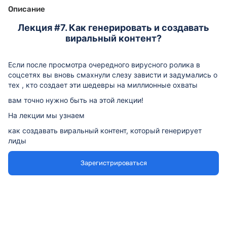
Описание
Лекция #7. Как генерировать и создавать
виральный контент?
Если после просмотра очередного вирусного ролика в
соцсетях вы вновь смахнули слезу зависти и задумались о
тех , кто создает эти шедевры на миллионные охваты
вам точно нужно быть на этой лекции!
На лекции мы узнаем
как создавать виральный контент, который генерирует
лиды
как использовать нейросети без эффекта бота
в чём разница между плохой и хорошей генерацией от
Зарегистрироваться
нейросети?
как находить виральные идеи, темы и заголовки для
контента?
как освободить своё время и перестать собирать
аналитику конкурентов и отчёты для клиентов ручками?
как писать тексты, которые попадают в тональность