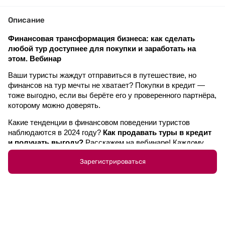
Описание
Финансовая трансформация бизнеса: как сделать 
любой тур доступнее для покупки и заработать на 
этом. Вебинар
Ваши туристы жаждут отправиться в путешествие, но 
финансов на тур мечты не хватает? Покупки в кредит — 
тоже выгодно, если вы берёте его у проверенного партнёра, 
которому можно доверять. 
Какие тенденции в финансовом поведении туристов 
наблюдаются в 2024 году?
 Как продавать туры в кредит 
и получать выгоду?
 Расскажем на вебинаре! Каждому 
участнику - памятка по самым частым вопросам турагента 
Зарегистрироваться
о кредитовании и ответам на них!
Когда
: 27 июня в 11:00 (мск)
Спикер
: руководитель по коммерции сегмента Travel
«Всегда.Да» Виталий Муравьев
Что прозвучит на вебинаре: