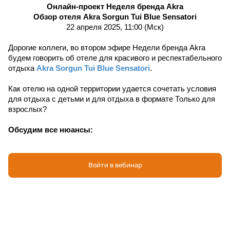
Онлайн-проект Неделя бренда Akra
Обзор отеля Akra Sorgun Tui Blue Sensatori
22 апреля 2025, 11:00 (Мск)
Дорогие коллеги, во втором эфире Недели бренда Akra 
будем говорить об отеле для красивого и респектабельного 
отдыха 
Akra Sorgun Tui Blue Sensatori
.
Как отелю на одной территории удается сочетать условия 
для отдыха с детьми и для отдыха в формате Только для 
взрослых? 
Обсудим все нюансы:
расположение отеля и общие вводные о нем;
инфраструктуру и ее зонирование под различные 
Войти в вебинар
интересы гостей;
номерной фонд, семейные номера и номера 16+;
концепцию Ультра все включено 24.
Спикер: Валерия Симит, представитель отдела продаж 
сети Akra Hotels