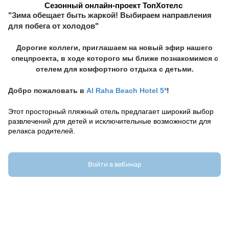
Сезонный онлайн-проект ТопХотелс
"Зима обещает быть жаркой! Выбираем направления
для побега от холодов"
Дорогие коллеги, приглашаем на новый эфир нашего
спецпроекта
, в ходе которого мы ближе познакомимся с
отелем для комфортного отдыха с детьми.
Добро пожаловать в
Al Raha Beach Hotel 5*
!
Этот просторный пляжный отель предлагает широкий выбор 
развлечений для детей и исключительные возможности для 
релакса родителей.
В деталях обсудим:
Войти в вебинар
базовую информацию об отеле, его фишки и 
особенности;
характеристики номеров и вилл;
услуги, входящие в концепцию отеля;
детскую инфраструктуру и развлечения.