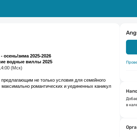
Ang
 осень/зима 2025-2026
шие водные виллы 2025
Пров
14:00 (Мск)
 предлагающим не только условия для семейного 
 максимально романтических и уединенных каникул 
Напо
Добав
в кал
Орга