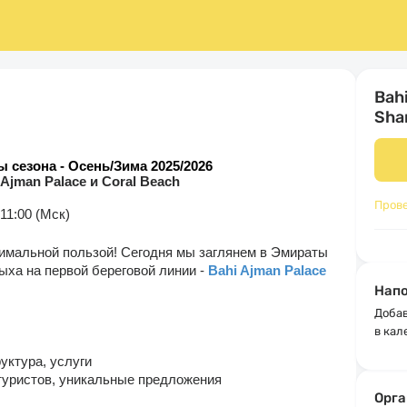
Bahi
Sha
 сезона - Осень/Зима 2025/2026
 Ajman Palace и Coral Beach
Пров
 11:00 (Мск)
симальной пользой! Сегодня мы з
аглянем в Эмираты
ыха на первой береговой линии -
Bahi Ajman Palace
Напо
Добав
в кал
руктура, услуги
 туристов, уникальные предложения
Орга