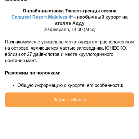
Онлайн-выставка Тревел-тренды сезона
Canareef Resort Maldives 4*
- необычный курорт на
атолле Адду
20 февраля, 14:00 (Мск)
Познакомимся с уникальным эко-курортом, расположенном 
на острове, являющемся частью заповедника ЮНЕСКО, 
вблизи от 27 дайв-спотов и места круглогодичного 
обитания мант.
Разложим по полочкам:
Общую информацию о курорте, его особенности;
расположение острова и логистику до него;
инфраструктуру курорта, её расположение на 
Войти в вебинар
острове;
доступные категории вилл и их особенности;
концепции питания;
развлечения на курорте и в окрестностях;
актуальные акции и спецпредложения.