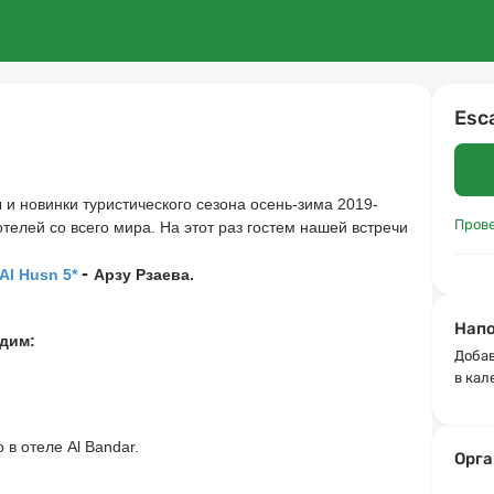
Esc
и новинки туристического сезона осень-зима 2019-
Пров
телей со всего мира. 
На этот раз гостем
 нашей встречи 
-
Al Husn 5*
Арзу Рзаева.
Напо
удим:
Добав
в кал
в отеле Al Bandar.
Орга