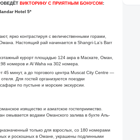
РОВЕДЁТ
ВИКТОРИНУ С
ПРИЯТНЫМ БОНУСОМ
:
andar Hotel 5*
ют, ярко контрастируя с величественными горами,
мана. Настоящий рай начинается в Shangri-La’s Barr
рехэтажный курорт площадью 124 акра в Маскате, Оман,
 198 номеров и Al Waha на 302 номера.
45 минут, а до торгового центра Muscat City Centre —
 отеля. Для гостей организуются поездки
сафари по пустыне и морские экскурсии.
оманское изящество и азиатское гостеприимство.
ан омывается водами Оманского залива в бухте Аль-
едназначенный только для взрослых, со 180 номерами
рных и роскошных в Омане, украшены подлинными