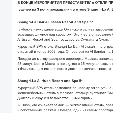
В КОНЦЕ МЕРОПРИЯТИЯ ПРЕДСТАВИТЕЛЬ ОТЕЛЯ П
ваучер на 3 ночи проживания в отеле Shangri-La Al B
Shangri-La Barr Al Jissah Resort and Spa 5*
Глубокие изумрудные воды Оманского залива заворажива
возвышающимися над курортом. Это и есть очарование О
Al Jissah Resort and Spa, государства Султаната Оман.
Курортный SPA-отель Shangri-La Barr Al Jissah — это т
открытый в конце 2005 года. Он состоит из Al Bandar на
Поездка до международного аэропорта Маската занимает 
25 минут. Центр Маската находится в 15 минутах езды от
к близлежащим историческим достопримечательностям, 
Shangri-La Al Husn Resort and Spa 5*
Курортный SPA-отель позволяет по-новому взглянуть на 
Фешенебельный отель в Маскате, столице султаната Ом
Джиссах и окружен величественными горами.
Al Husn, что означает замок, — эксклюзивный отель, пр
и собственным пляжем. Номера, одни из самых просто