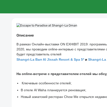
Описание
В рамках Онлайн-выставки 
ON EXHIBIT 2019: программы 
2020, м
ы проводим online-интервью с представителями о
будет представитель отелей 
Shangri-La Barr Al Jissah Resort & Spa 5*
и
Shangri-La 
На
online
-встрече с представителем отелей
мы обс
 Ключевые особенности отелей;
В отеле Al Waha планируется реновация;
Новый азиатский ресторан
Chow Me
открылся недавно 