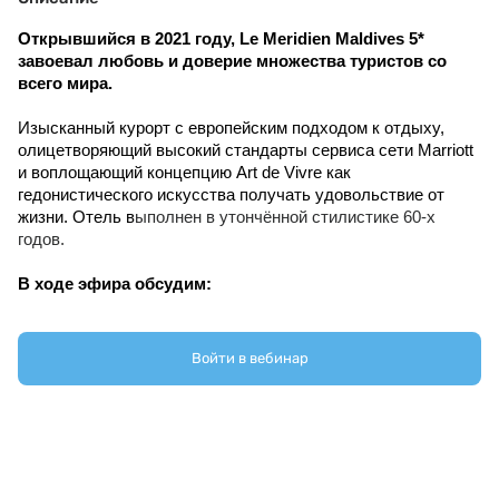
Открывшийся в 2021 году, Le Meridien Maldives 5* 
завоевал любовь и доверие множества туристов со 
всего мира.
Изысканный курорт с европейским подходом к отдыху, 
олицетворяющий высокий стандарты сервиса сети Marriott 
и воплощающий концепцию Art de Vivre как 
гедонистического искусства получать удовольствие от 
жизни. Отель в
ыполнен в утончённой стилистике 60-х
годов.
В ходе эфира обсудим:
особенности курорта и размещения;
концепцию отдыха Art de Vivre и воплощение идеи 
Войти в вебинар
Dolce Vita;
возможности для отдыха с детьми;
кухню и форматы питания.
Спикер:
Александра Малахова, Представитель в России и
СНГ