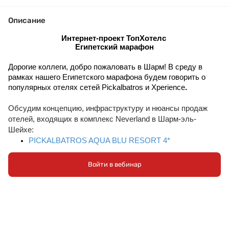
Описание
Интернет-проект ТопХотелс 
Египетский марафон
Дорогие коллеги, добро пожаловать в Шарм! В среду в 
рамках нашего Египетского марафона будем говорить о 
популярных отелях сетей 
Pickalbatros и Xperience
.
Обсудим концепцию, инфраструктуру и нюансы продаж
отелей, входящих в комплекс Neverland в Шарм-эль-
Шейхе:
PICKALBATROS AQUA BLU RESORT 4*
PICKALBATROS AQUA PARK RESORT
Войти в вебинар
Спикер: 
Елена
Курилкова , Помощник менеджера по
маркетингу
Трансляция на Youtube-канале 
(https://www.youtube.com/@TopHotelsAgent)