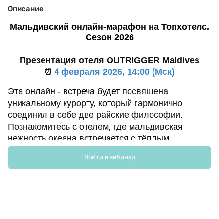
Описание
Мальдивский онлайн-марафон на Топхотелс.
Сезон 2026
Презентация отеля OUTRIGGER Maldives
февраля 2026, 14:00 (Мск)
⏰
4
Эта
онлайн - встреча будет
посвящена 
уникальному курорту, который гармонично 
соединил в себе две райские философии. 
Познакомитесь с отелем, где мальдивская 
нежность океана встречается с тёплым 
гостеприимством Гавайских островов.
Войти в вебинар
Особенности курорта 
OUTRIGGER Maldives 
Maafushivaru Resort
Уютный натуральный остров