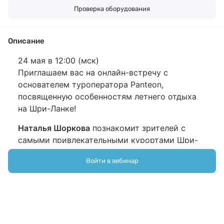
Проверка оборудования
Описание
24 мая в 12:00 (мск)
Приглашаем вас на онлайн-встречу с
основателем туроператора Panteon,
посвященную особенностям летнего отдыха
на Шри-Ланке!
Наталья Шоркова
познакомит зрителей с
самыми привлекательными курортами Шри-
Ланки, расскажет про лучшие отели
Войти в вебинар
направления и поделится информацией об
экскурсиях, которые стоит включить в
маршрут поездки.