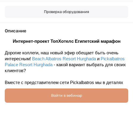
Проверка оборудования
Описание
Интернет-проект ТопХотелс Египетский марафон
Дорогие коллеги, наш новый эфир обещает быть очень 
интересным! 
Beach Albatros Resort Hurghada
 и 
Pickalbatros 
Palace Resort Hurghada
 - какой вариант выбрать для своих 
клиентов?
Вместе с представителем сети 
Pickalbatros 
мы в деталях 
разберем:
Войти в вебинар
концепции и формат отдыха в каждом из отелей
отличительные особенности и целевую аудиторию 
инфраструктуру и развлечения
г
астрономические возможности
Спикер: Наталья Мунтаньян, Менеджер по маркетингу