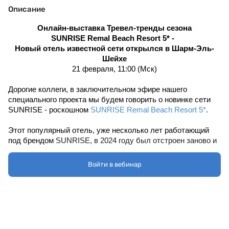
Описание
Онлайн-выставка Тревел-тренды сезона
SUNRISE Remal Beach Resort 5* -  
Новый отель известной сети открылся в Шарм-Эль-
Шейхе
21 февраля, 11:00 (Мск)
Дорогие коллеги, в заключительном эфире нашего 
специального проекта мы будем говорить о новинке сети 
SUNRISE - роскошном 
SUNRISE Remal Beach Resort 5*
.
Этот популярный отель, уже несколько лет работающий 
под брендом 
SUNRISE, в 2024 году был отстроен заново и 
теперь представляет собой премиальный курорт для 
комфортного отдыха
Войти в вебинар
В деталях обсудим все изменения:
характеристики нового курорта, его расположение и 
преимущества;
номерной фонд - вас ждут свежие видеообзоры;