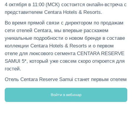
4 октября в 11:00 (МСК) состоится онлайн-встреча с
представителем Centara Hotels & Resorts.
Во время прямой связи с директором по продажам
сети отелей Centara, мы впервые расскажем
уникальные подробности о новом бренде в составе
коллекции Centara Hotels & Resorts и о первом
отеле для люксового сегмента CENTARA RESERVE
SAMUI 5*, который уже совсем скоро откроется для
гостей.
Отель Centara Reserve Samui станет первым отелем
коллекции Reserve и будет вдохновляться и
вдохновлять историями как старыми, так и новыми,
Войти в вебинар
позволяя гостям наслаждаться новыми
ощущениями от мест и атмосферы курорта.
Современный стиль сочетается с классической
элегантностью, оригинальный колониальный