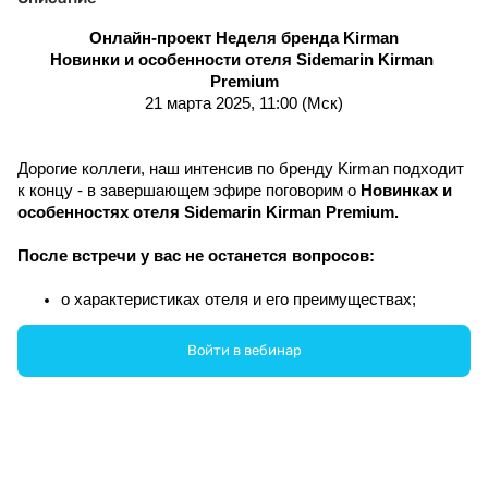
Онлайн-проект Неделя бренда Kirman
Новинки и особенности отеля 
Sidemarin 
Kirman 
Premium
21 марта 2025, 11:00 (Мск)
Дорогие коллеги, наш интенсив по бренду Kirman подходит 
к концу - в завершающем эфире поговорим о 
Новинках и 
особенностях отеля Sidemarin 
Kirman Premium
.
После встречи у вас не останется вопросов:
о характеристиках отеля и его преимуществах;
об отдыхе в формате Premium;
о номерном фонде и его нюансах;
Войти в вебинар
о самых выгодных предложениях и новинках сезона 
2025.
Спикер: Руслан Гюнгёр, представитель сети отелей
Kirman Premium