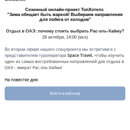
Сезонный онлайн-проект ТопХотелс
"Зима обещает быть жаркой! Выбираем направления
для побега от холодов"
Отдых в ОАЭ: почему стоить выбрать Рас-эль-Хайму?
28 октября, 14:00 (мск)
Во втором эфире нашего спецпроекта мы встретимся с
Space Travel,
чтобы изучить
представителем туроператора
один из самых востребованных направлений для отдыха в
ОАЭ - эмират Рас-эль-Хайма!
На повестке дня:
Особенности отдыха в Рас-эль-Хайме в новом сезоне
Войти в вебинар
Отели, недавно открывшиеся в эмирате
Развлечения и экскурсионные возможности региона
Ознакомиться с расписанием
мероприятия