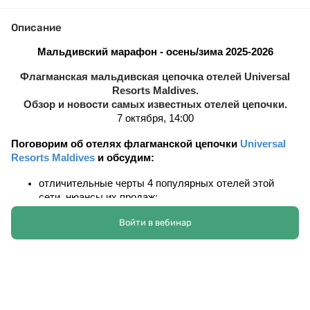
Описание
Мальдивский марафон - осень/зима 2025-2026
Флагманская мальдивская цепочка отелей Universal
Resorts Maldives.
Обзор и новости самых известных отелей цепочки.
7 октября, 14:00
Поговорим об отелях флагманской цепочки 
Universal 
Resorts Maldives
и обсудим:
отличительные черты 4 популярных отелей этой 
сети, нюансы их продаж;
изменения, произошедшие в отелях к сезону 2025 
Войти в вебинар
году, и самые свежие новости;
действующие специальные предложения и условия 
Раннего бронирования.
В ходе эфира мы рассмотрим отели: 
Kuramathi Maldives 4*