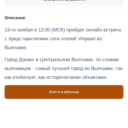
Описание
13-го ноября в 12:00 (МСК) пройдет онлайн встреча 
с представителями сети отелей Vinpearl во 
Вьетнаме.
Город Дананг в Центральном Вьетнаме, по словам 
вьетнамцев - самый лучший город во Вьетнаме, так 
как изобилует, как историческими объектами, 
пребывающими под охраной ЮНЕСКО, так и 
Войти в вебинар
современными экскурсионными  туристическими, 
обязательными к посещению. 
Курортная зона отделена от городской суеты рекой 
Хан со множеством удивительных мостов. 