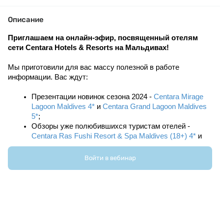
Описание
Приглашаем на онлайн-эфир, посвященный отелям 
сети Centara Hotels & Resorts на Мальдивах!
Мы приготовили для вас массу полезной в работе 
информации. Вас ждут:
Презентации новинок сезона 2024 - 
Centara Mirage 
Lagoon Maldives 4*
 и 
Centara Grand Lagoon Maldives 
5*
;
Обзоры уже полюбившихся туристам отелей -
Centara Ras Fushi Resort & Spa Maldives (18+) 4* 
и 
Сentara Grand Island Resort and Spa 5*
.
Войти в вебинар
Самые активные турагенты получат шанс стать
обладателями приятного презента - сувенирного набора
от представителя сети!
Спикер:
 Ирина Щепак, Sales & Marketing representative in 
Russia, Ukraine, CIS countries