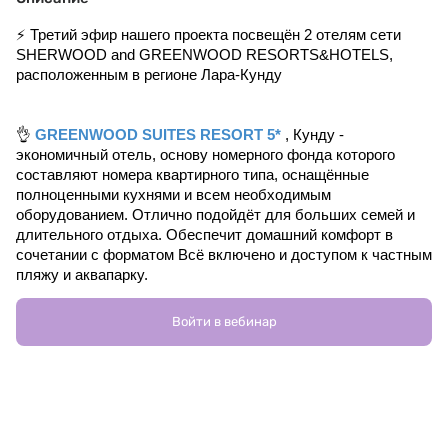
⚡️ Третий эфир нашего проекта посвещён 2 отелям сети 
SHERWOOD and GREENWOOD RESORTS&HOTELS, 
расположенным в регионе Лара-Кунду 
👌 
GREENWOOD SUITES RESORT 5*
 , Кунду - 
экономичный отель, основу номерного фонда которого 
составляют номера квартирного типа, оснащённые 
полноценными кухнями и всем необходимым 
оборудованием. Отлично подойдёт для больших семей и 
длительного отдыха. Обеспечит домашний комфорт в 
сочетании с форматом Всё включено и доступом к частным 
пляжу и аквапарку. 
😍 
SHERWOOD PREMIO HOTEL 3*
 , Лара - новый 
Войти в вебинар
стильный бутик-отель, расположенный на тихой улочке в 
сердце района Лара. Рядом - торговые центры, рынки, 
многочисленные рестораны и кафе, зелёные парки и 
остановки общественного транспорта, откуда вы с 
лёгкостью доберётесь до центра Анталии с его 
достопримечательностями. 