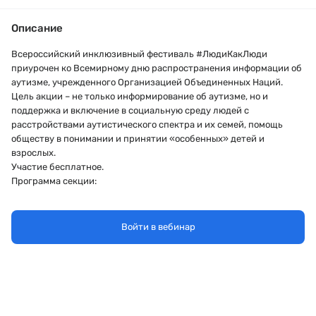
Описание
Всероссийский инклюзивный фестиваль #ЛюдиКакЛюди
приурочен ко Всемирному дню распространения информации об
аутизме, учрежденного Организацией Объединенных Наций.
Цель акции – не только информирование об аутизме, но и
поддержка и включение в социальную среду людей с
расстройствами аутистического спектра и их семей, помощь
обществу в понимании и принятии «особенных» детей и
взрослых.
Участие бесплатное.
Программа секции:
Время
Ведущий
Войти в вебинар
Багарадникова
Елена,
Открытие секци
10.00-10.10
исполнительный директор РОО
помощи детям с РАС "Контакт"
Кошелюк
Наталья Алексеевна
Отдых со смыс
председатель СОООРДИ ОМОФОР,
10.10-10.35
эксперт общественной палаты