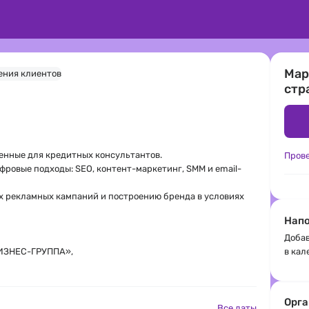
Мар
стр
енные для кредитных консультантов.
Пров
фровые подходы: SEO, контент-маркетинг, SMM и email-
х рекламных кампаний и построению бренда в условиях
Напо
Добав
БИЗНЕС-ГРУППА»,
в кал
Орга
Все даты