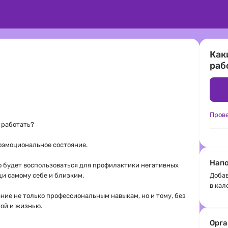
Как
раб
Пров
о работать?
оэмоциональное состояние.
Напо
 будет воспользоваться для профилактики негативных
и самому себе и близким.
Добав
в кал
ние не только профессиональным навыкам, но и тому, без
той и жизнью.
Орга