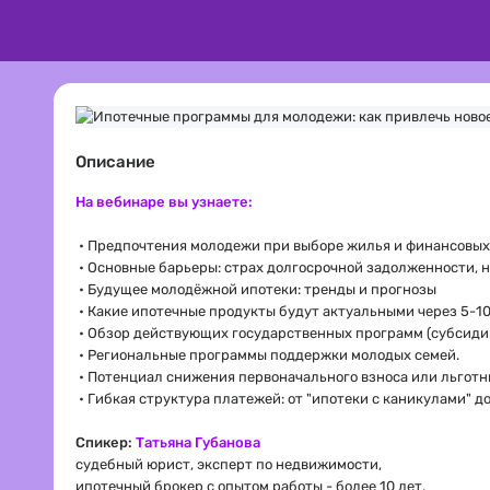
Описание
На вебинаре вы узнаете:
• Предпочтения молодежи при выборе жилья и финансовых
• Основные барьеры: страх долгосрочной задолженности, н
• Будущее молодёжной ипотеки: тренды и прогнозы
• Какие ипотечные продукты будут актуальными через 5-1
• Обзор действующих государственных программ (субсидир
• Региональные программы поддержки молодых семей.
• Потенциал снижения первоначального взноса или льгот
• Гибкая структура платежей: от "ипотеки с каникулами" д
Спикер:
Татьяна Губанова
судебный юрист, эксперт по недвижимости,
ипотечный брокер с опытом работы - более 10 лет,