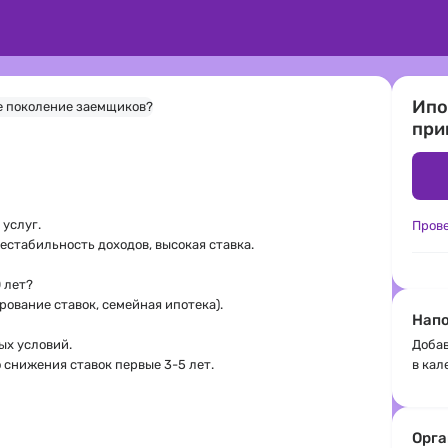
Ипо
при
 услуг.
Пров
естабильность доходов, высокая ставка.
0 лет?
ование ставок, семейная ипотека).
Напо
ных условий.
Добав
о снижения ставок первые 3-5 лет.
в кал
Орга