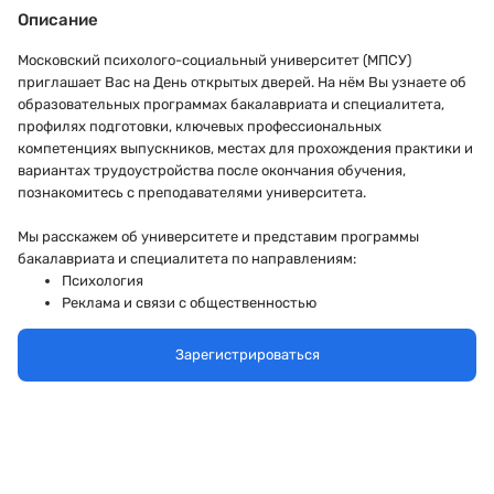
Описание
Московский психолого-социальный университет (МПСУ)
приглашает Вас на День открытых дверей. На нём Вы узнаете об
образовательных программах бакалавриата и специалитета,
профилях подготовки, ключевых профессиональных
компетенциях выпускников, местах для прохождения практики и
вариантах трудоустройства после окончания обучения,
познакомитесь с преподавателями университета.
Мы расскажем об университете и представим программы
бакалавриата и специалитета по направлениям:
Психология
Реклама и связи с общественностью
Логопедия и дефектология
Юриспруденция
Зарегистрироваться
Экономика и менеджмент
Бизнес-информатика
Управление ВЭД и таможенное дело
А ещё расскажем о приеме документов, сроках поступления и
вступительных испытаниях и, конечно, ответим на Ваши вопросы.